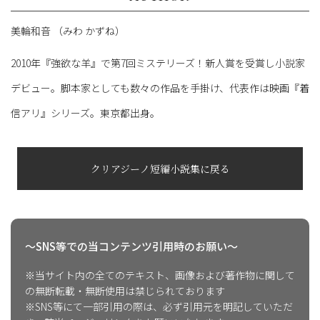
美輪和音 （みわ かずね）
2010年『強欲な羊』で第7回ミステリーズ！新人賞を受賞し小説家
デビュー。脚本家としても数々の作品を手掛け、代表作は映画『着
信アリ』シリーズ。東京都出身。
クリアジーノ短編小説集に戻る
〜SNS等での当コンテンツ引用時のお願い〜
※当サイト内の全てのテキスト、画像および著作物に関して
の無断転載・無断使用は禁じられております
※SNS等にて一部引用の際は、必ず引用元を明記していただ