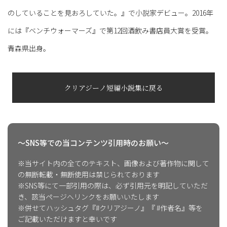
のしていることを見おろしていた。』で小説家デビュー。2016年
には『ベンチウォーマーズ』で第12回酒飲み書店員大賞を受賞。
青森県出身。
クリアジーノ短編小説集に戻る
〜SNS等での当コンテンツ引用時のお願い〜
※当サイト内の全てのテキスト、画像および著作物に関して
の無断転載・無断使用は禁じられております
※SNS等にて一部引用の際は、必ず引用元を明記していただ
き、該当ページへリンクをお願いいたします
※併せてハッシュタグ『#クリアジーノ』『 #作者名』等を
ご記載いただけますと幸いです