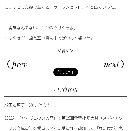
にほっとした顔で頷くと、ガーランはフロアへと出ていった。
「勇気なんてない、ただのやけくそよ」
つぶやきが、控え室の真ん中でぽつんと響いた。
＜続く＞
prev
next
AUTHOR
成田名璃子 （なりた なりこ）
2011年『やまびこのいる窓』で第18回電撃小説大賞（メディアワ
ークス文庫賞）を受賞し翌年に受賞作を改題した『月だけが、私