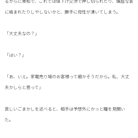
るからに柔和で、これでは値下げ交渉で押し切られたり、偏屈な客
に絡まれたりしやしないかと、勝手に母性が湧いてしまう。
「大丈夫なの？」
「はい？」
「あ、いえ。家電売り場のお客様って細かそうだから。私、大丈
夫かしらと思って」
苦しいごまかしを述べると、相手は予想外にかっと瞳を見開い
た。