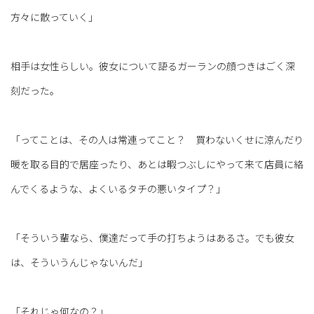
方々に散っていく」
相手は女性らしい。彼女について語るガーランの顔つきはごく深
刻だった。
「ってことは、その人は常連ってこと？ 買わないくせに涼んだり
暖を取る目的で居座ったり、あとは暇つぶしにやって来て店員に絡
んでくるような、よくいるタチの悪いタイプ？」
「そういう輩なら、僕達だって手の打ちようはあるさ。でも彼女
は、そういうんじゃないんだ」
「それじゃ何なの？」