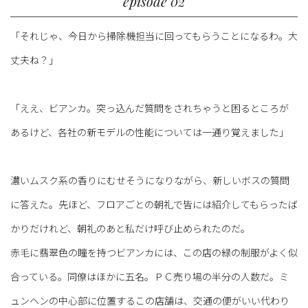
episode 02
「それじゃ、今日から掃除機担当に回ってもらうことになるわ。大
丈夫ね？」
「ええ、ビアンカ。突っ込んだ質問をされちゃうと困るところが
あるけど、各社の新モデルの性能については一通り覚えました」
濃いムスク系の香りにむせそうになりながら、新しいボスの質問
に答えた。先ほど、フロアごとの朝礼で皆には紹介してもらったば
かりだけれど、朝礼のあと私だけ呼び止められたのだ。
赤毛に翡翠色の瞳を持つビアンカには、この店の緑の制服がよく似
合っている。同僚はほかに五名。ＰＣ売り場の半分の人数だ。ミ
ュンヘンの中心部に位置するこの店舗は、交通の便がいい代わり