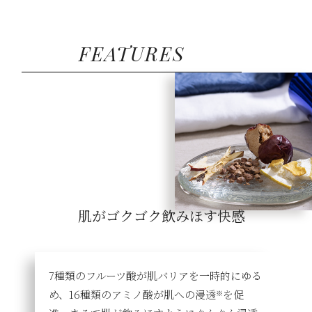
FEATURES
肌がゴクゴク飲みほす快感
7種類のフルーツ酸が肌バリアを一時的にゆる
め、16種類のアミノ酸が肌への浸透
を促
※