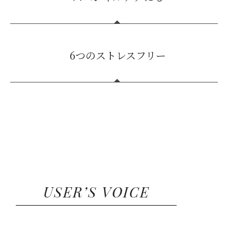
おい補給に。
週に一度、コットンにローションを含ませ、
6つのストレスフリー
軽く拭き取るだけで、フルーツ酸が古い角質
を柔らかくし、やさしく除去。毛穴に詰まっ
た皮脂の酸化も防ぎ、くすみや黒ずみのない
クリアな肌へと導きます。
■パラベン
■合成着色料
■石油系界面活性剤
■合成香料
■鉱物油
■アルコール
USER’S VOICE