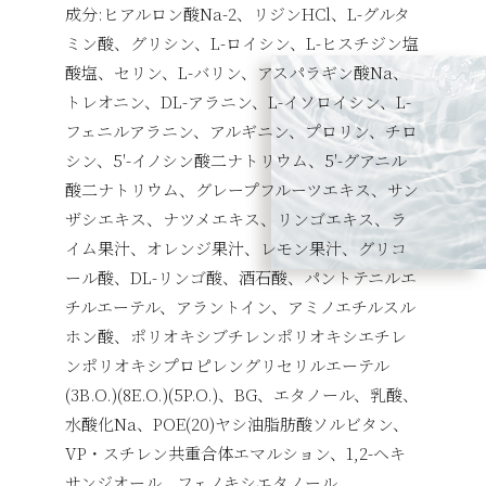
成分:ヒアルロン酸Na-2、リジンHCl、L-グルタ
ミン酸、グリシン、L-ロイシン、L-ヒスチジン塩
酸塩、セリン、L-バリン、アスパラギン酸Na、
トレオニン、DL-アラニン、L-イソロイシン、L-
フェニルアラニン、アルギニン、プロリン、チロ
シン、5′-イノシン酸二ナトリウム、5′-グアニル
酸二ナトリウム、グレープフルーツエキス、サン
ザシエキス、ナツメエキス、リンゴエキス、ラ
イム果汁、オレンジ果汁、レモン果汁、グリコ
ール酸、DL-リンゴ酸、酒石酸、パントテニルエ
チルエーテル、アラントイン、アミノエチルスル
ホン酸、ポリオキシブチレンポリオキシエチレ
ンポリオキシプロピレングリセリルエーテル
(3B.O.)(8E.O.)(5P.O.)、BG、エタノール、乳酸、
水酸化Na、POE(20)ヤシ油脂肪酸ソルビタン、
VP・スチレン共重合体エマルション、1,2-ヘキ
サンジオール、フェノキシエタノール