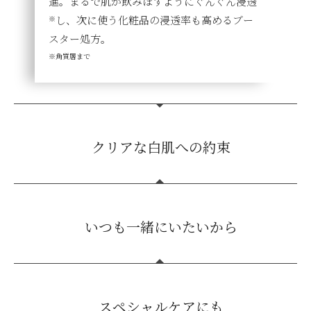
進。まるで肌が飲みほすようにぐんぐん浸透
し、次に使う化粧品の浸透率も高めるブー
※
スター処方。
※角質層まで
クリアな白肌への約束
Wの「薬用美白
成分」が隠れたシミの素へ
※
いつも一緒にいたいから
アプローチ。シミ・くすみのないクリアな透
明肌へと導きます。
※メラニンの生成を抑え、日焼けによるシミ・ソバカスを防ぎま
す。
機能的なスプレーボトルで携帯にも便利。乾
スペシャルケアにも
燥しやすい飛行機の機内やオフィスでのうる