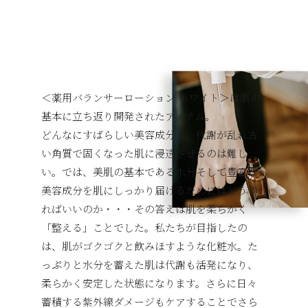
＜薬用バランサーローション ホワイト＞は肌の
基本に立ち返り開発されたアイテム。
どんなにすばらしい美容成分も、代謝が乱れ古
い角質で固くなった肌に浸透させるのは難し
い。では、美肌の基本である水分そして豊富な
美容成分を肌にしっかり届けるためにはどうす
ればいいのか・・・その答えは肌を柔らかく
「整える」ことでした。私たちが目指したの
は、肌がゴクゴクと飲みほすような化粧水。た
っぷりと水分を蓄えた肌は代謝も活発になり、
柔らかく安定した状態になります。さらに日々
蓄積する紫外線ダメージもケアすることでさら