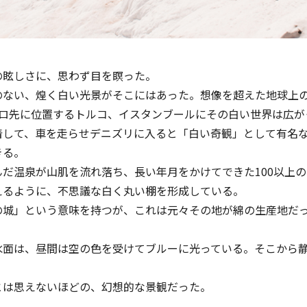
の眩しさに、思わず目を瞑った。
のない、煌く白い光景がそこにはあった。想像を超えた地球上
4キロ先に位置するトルコ、イスタンブールにその白い世界は広
着して、車を走らせデニズリに入ると「白い奇観」として有名
きる。
だ温泉が⼭肌を流れ落ち、⻑い年⽉をかけてできた100以上
えるように、不思議な白く丸い棚を形成している。
の城」という意味を持つが、これは元々その地が綿の生産地だ
水面は、昼間は空の色を受けてブルーに光っている。そこから
とは思えないほどの、幻想的な景観だった。