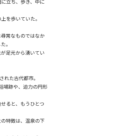
⽥に立ち、歩き、中に
の上を歩いていた。
は尋常なものではなか
した。
法が足元から湧いてい
。
設された古代都市。
大浴場跡や、迫力の円形
馳せると、もうひとつ
大の特徴は、温泉の下