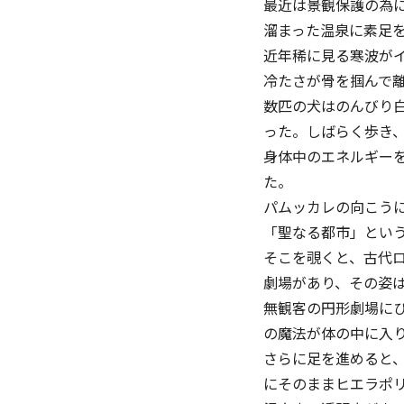
最近は景観保護の為
溜まった温泉に素足
近年稀に見る寒波が
冷たさが骨を掴んで
数匹の犬はのんびり
った。しばらく歩き
身体中のエネルギー
た。
パムッカレの向こう
「聖なる都市」という
そこを覗くと、古代ロ
劇場があり、その姿
無観客の円形劇場に
の魔法が体の中に入
さらに足を進めると
にそのままヒエラポ