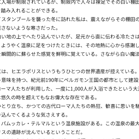
に入場が制限されているが、制限内で人々は裸足でその白い棚
を踏み入れることができる。
イスタンブールを襲った冬に訪れた私は、震えながらその棚⽥
離さないような寒さだった。
白い地の上でへたり込んでいたが、足元から直に伝わる冷たさ
、ようやく温泉に足をつけたときには、その地熱に心から感謝
を瞬間的に蘇らせた感覚を鮮明に覚えている。さながら白い魔
には、ヒエラポリスというもうひとつの世界遺産が控えている
意味を持つ、紀元前190年にペルガモン王国の都市として建
ーマ人たちが利用した、一度に1,000人が入浴できたという
は悠久の時を超えてもなお偉大な存在である。
ひとり立ち、かつての古代ローマ人たちの熱狂、歓喜に思いを
り込んでくるような気さえする。
、パムッカレ・テルマルという温泉施設がある。この温泉の最
リスの遺跡が沈んでいるということだ。