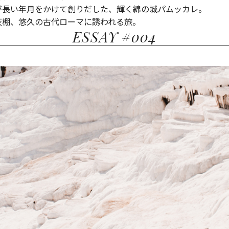
が長い年月をかけて創りだした、輝く綿の城パムッカレ。
灰棚、悠久の古代ローマに誘われる旅。
ESSAY #004