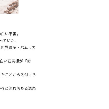
の白い宇宙。
がっていた。
な世界遺産・パムッカ
の白い⽯灰棚が「奇
ったことから名付けら
静々と流れ落ちる温泉