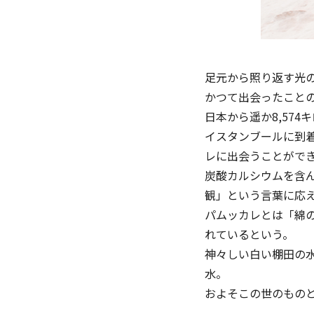
足元から照り返す光
かつて出会ったこと
日本から遥か8,57
イスタンブールに到
レに出会うことがで
炭酸カルシウムを含ん
観」という⾔葉に応
パムッカレとは「綿
れているという。
神々しい白い棚⽥の
⽔。
およそこの世のもの