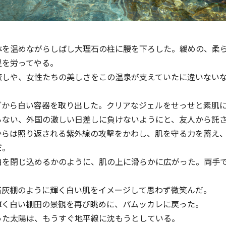
体を温めながらしばし大理⽯の柱に腰を下ろした。緩めの、柔
足を労ってやる。
癒しや、女性たちの美しさをこの温泉が支えていたに違いない
グから白い容器を取り出した。クリアなジェルをせっせと素肌
らない、外国の激しい日差しに負けないようにと、友人から託
からは照り返される紫外線の攻撃をかわし、肌を守る力を蓄え
だ。
白を閉じ込めるかのように、肌の上に滑らかに広がった。両手
⽯灰棚のように輝く白い肌をイメージして思わず微笑んだ。
輝く白い棚⽥の景観を再び眺めに、パムッカレに戻った。
った太陽は、もうすぐ地平線に沈もうとしている。