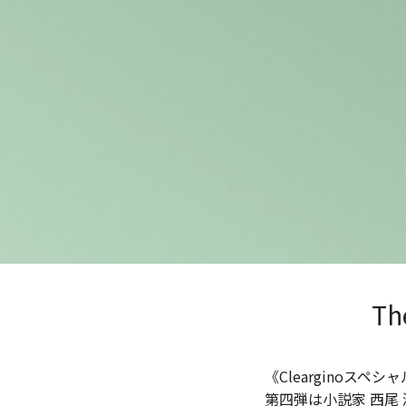
The
《Clearginoスペ
第四弾は小説家 西尾